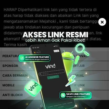
HARAP Diperhatikan! link lain yang tidak tertera di
atas harap tidak diakses dan abaikan Link lain yang
×
mengatasnamakan Mejahoki , kami tidak bertanggung
jawab atas tindakan kecurangan dan penipuan
didalamnya. Harap berhati-hati dengan penipuan. link
alternatif RESMI Mejahoki adalah yang tertera diatas.
Terima kasih
PERATURAN
KEBIJAKAN PRIVASI
SPONSOR
PERMAINAN FAIR
CARA BERMAIN
VIDEO TUTORIAL
MOBILE
ALTERNATIF LINK
ANTI BLOKIR
Cara Pembayaran: