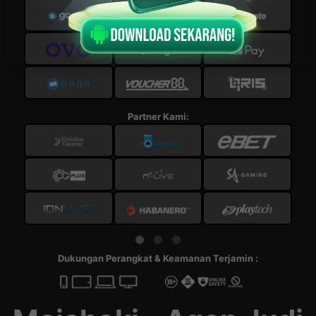
Partner Kami:
Dukungan Perangkat & Keamanan Terjamin :