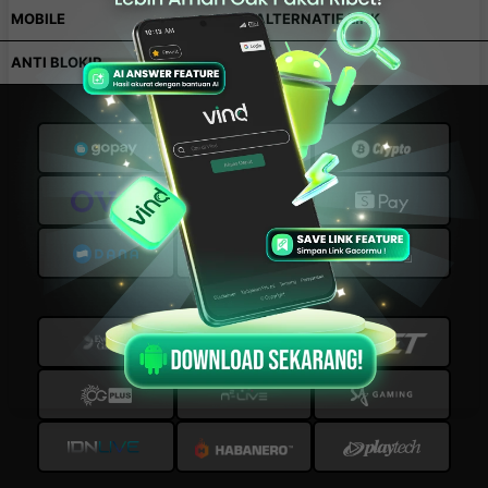
MOBILE
ALTERNATIF LINK
ANTI BLOKIR
Cara Pembayaran:
Partner Kami: