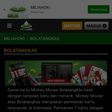
MEJAHOKI
×
Download
Mobile App
DAFTAR
MASUK
MEJAHOKI
BOLATANGKAS
BOLATANGKAS
Game kartu Mickey Mouse Bolatangkas hadir
dengan tampilan baru dan menarik, Mickey Mouse
atau Bolatangkas merupakan permainan kartu
terpopuler di Indonesia. Permainan 7 kartu dengan